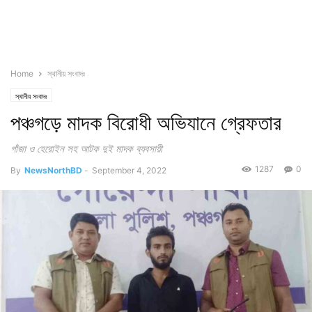
Home
স্থানীয় সংবাদঃ
স্থানীয় সংবাদঃ
পঞ্চগড়ে মাদক বিরোধী অভিযানে গ্রেফতার
গাঁজা ও হেরোইন সহ আটক দুই মাদক ব্যবসায়ী
1287
0
By
NewsNorthBD
-
September 4, 2022