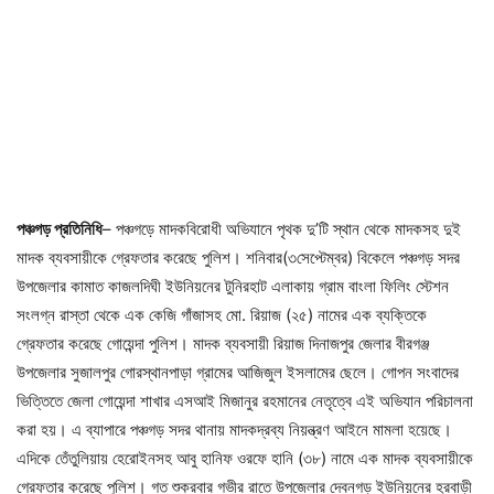
পঞ্চগড় প্রতিনিধি
– পঞ্চগড়ে মাদকবিরোধী অভিযানে পৃথক দু’টি স্থান থেকে মাদকসহ দুই
মাদক ব্যবসায়ীকে গ্রেফতার করেছে পুলিশ। শনিবার(৩সেপ্টেম্বর) বিকেলে পঞ্চগড় সদর
উপজেলার কামাত কাজলদিঘী ইউনিয়নের টুনিরহাট এলাকায় গ্রাম বাংলা ফিলিং স্টেশন
সংলগ্ন রাস্তা থেকে এক কেজি গাঁজাসহ মো. রিয়াজ (২৫) নামের এক ব্যক্তিকে
গ্রেফতার করেছে গোয়েন্দা পুলিশ। মাদক ব্যবসায়ী রিয়াজ দিনাজপুর জেলার বীরগঞ্জ
উপজেলার সুজালপুর গোরস্থানপাড়া গ্রামের আজিজুল ইসলামের ছেলে। গোপন সংবাদের
ভিত্তিতে জেলা গোয়েন্দা শাখার এসআই মিজানুর রহমানের নেতৃত্বে এই অভিযান পরিচালনা
করা হয়। এ ব্যাপারে পঞ্চগড় সদর থানায় মাদকদ্রব্য নিয়ন্ত্রণ আইনে মামলা হয়েছে।
এদিকে তেঁতুলিয়ায় হেরোইনসহ আবু হানিফ ওরফে হানি (৩৮) নামে এক মাদক ব্যবসায়ীকে
গ্রেফতার করেছে পুলিশ। গত শুক্রবার গভীর রাতে উপজেলার দেবনগড় ইউনিয়নের হরবাড়ী