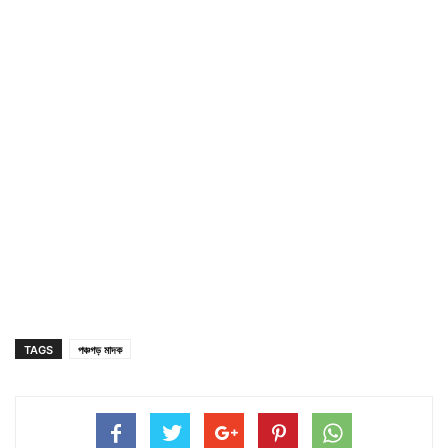
TAGS
পঞ্চগড় মাদক