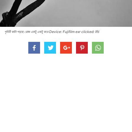
পৃথিবী কাটা পড়ছে রোজ একটু একটু করে Device: Fujifilm exr clicked: Ifti