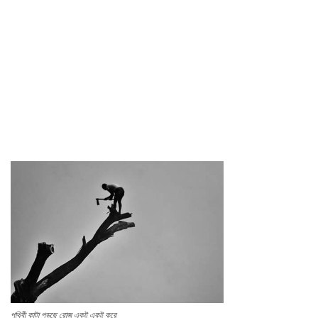
পৃথিবী কাটা পড়ছে রোজ একটু একটু করে