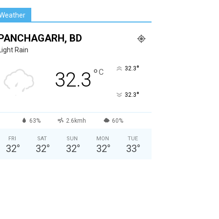
Weather
PANCHAGARH, BD
Light Rain
°
32.3
°
C
32.3
°
32.3
63%
2.6kmh
60%
FRI
SAT
SUN
MON
TUE
32
°
32
°
32
°
32
°
33
°