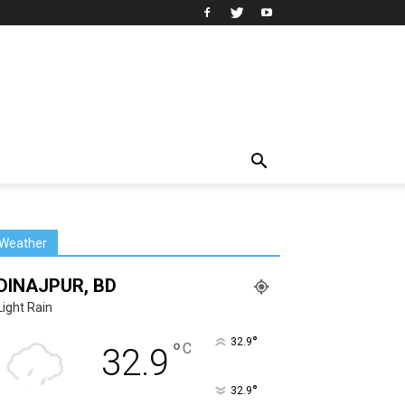
Weather
DINAJPUR, BD
Light Rain
°
32.9
°
C
32.9
°
32.9