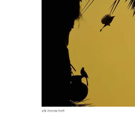
ছবিঃ ইফতেখার ইফতি