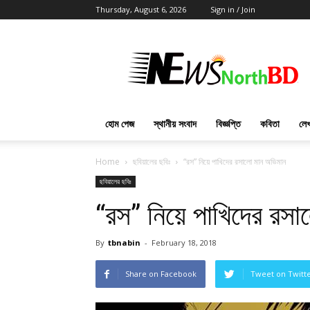
Thursday, August 6, 2026
Sign in / Join
News
North
BD
হোম পেজ
স্থানীয় সংবাদ
বিজ্ঞপ্তি
কবিতা
লেখ
Home
ছবিয়ালের ছবিঃ
“রস” নিয়ে পাখিদের রসালো মান অভিমান
ছবিয়ালের ছবিঃ
“রস” নিয়ে পাখিদের রস
By
tbnabin
-
February 18, 2018
Share on Facebook
Tweet on Twitt