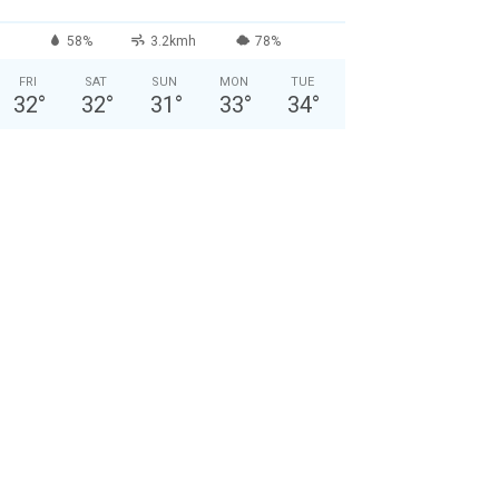
58%
3.2kmh
78%
FRI
SAT
SUN
MON
TUE
32
°
32
°
31
°
33
°
34
°