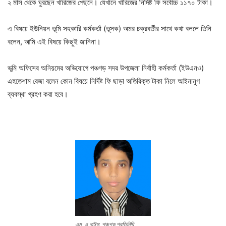
২ মাস থেকে ঘুরছেন খারিজের পেছনে। যেখানে খারিজের নির্দিষ্ট ফি সর্বোচ্চ ১১৭০ টাকা।
এ বিষয়ে ইউনিয়ন ভূমি সহকারি কর্মকর্তা (ভূসক) অমর চক্রবর্তীর সাথে কথা বললে তিনি
বলেন, আমি এই বিষয়ে কিছুই জানিনা।
ভূমি অফিসের অনিয়মের অভিযোগে পঞ্চগড় সদর উপজেলা নির্বাহী কর্মকর্তা (ইউএনও)
এহতেশাম রেজা বলেন কোন বিষয়ে নির্দিষ্ট ফি ছাড়া অতিরিক্ত টাকা নিলে আইনানুগ
ব্যবস্থা গ্রহণ করা হবে।
এম. এ নাঈম, পঞ্চগড় প্রতিনিধি