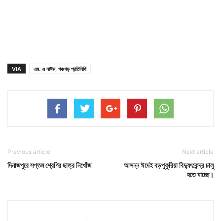
VIA
এম. এ নাঈম, পঞ্চগড় প্রতিনিধি
Previous article
Next article
দিনাজপুরে সপ্তম শ্রেণির ছাত্র নিখোঁজ
আসন্ন ঈদেই বড়পুকুরিয়া বিদ্যুৎকেন্দ্র চালু
হতে যাচ্ছে।