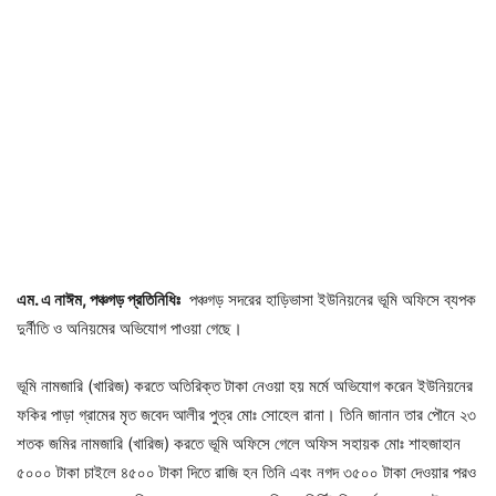
এম. এ নাঈম, পঞ্চগড় প্রতিনিধিঃ
পঞ্চগড় সদরের হাড়িভাসা ইউনিয়নের ভূমি অফিসে ব্যপক
দুর্নীতি ও অনিয়মের অভিযোগ পাওয়া গেছে।
ভূমি নামজারি (খারিজ) করতে অতিরিক্ত টাকা নেওয়া হয় মর্মে অভিযোগ করেন ইউনিয়নের
ফকির পাড়া গ্রামের মৃত জবেদ আলীর পুত্র মোঃ সোহেল রানা। তিনি জানান তার পৌনে ২৩
শতক জমির নামজারি (খারিজ) করতে ভূমি অফিসে গেলে অফিস সহায়ক মোঃ শাহজাহান
৫০০০ টাকা চাইলে ৪৫০০ টাকা দিতে রাজি হন তিনি এবং নগদ ৩৫০০ টাকা দেওয়ার পরও