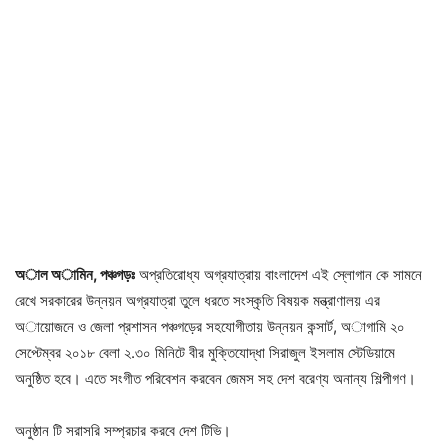
অাল অামিন, পঞ্চগড়ঃ
অপ্রতিরোধ্য অগ্রযাত্রায় বাংলাদেশ এই স্লোগান কে সামনে
রেখে সরকারের উন্নয়ন অগ্রযাত্রা তুলে ধরতে সংস্কৃতি বিষয়ক মন্ত্রাণালয় এর
অায়োজনে ও জেলা প্রশাসন পঞ্চগড়ের সহযোগীতায় উন্নয়ন কন্সার্ট, অাগামি ২০
সেপ্টেম্বর ২০১৮ বেলা ২.৩০ মিনিটে বীর মুক্তিযোদ্ধা সিরাজুল ইসলাম স্টেডিয়ামে
অনুষ্ঠিত হবে। এতে সংগীত পরিবেশন করবেন জেমস সহ দেশ বরেণ্য অনান্য শিল্পীগণ।
অনুষ্ঠান টি সরাসরি সম্প্রচার করবে দেশ টিভি।