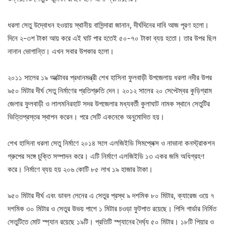
ধরলা সেতু উদ্বোধন হওয়ায় স্থানীয় বাসিন্দারা জানান, দীর্ঘদিনের দাবি আজ পূরণ হলো।
দিনে ২-৩শ টাকা আয় করে এই ঘাট পার হতেই ৫০-৭০ টাকা ব্যয় হতো। তার উপর ছিল
নানান ভোগান্তি। এখন সবার উপকার হলো।
২০১১ সালের ১৯ অক্টোবর প্রধানমন্ত্রী শেখ হাসিনা ফুলবাড়ী উপজেলায় ধরলা নদীর উপর
৯৫০ মিটার দীর্ঘ সেতু নির্মাণের প্রতিশ্রুতি দেন। ২০১২ সালের ২০ সেপ্টেম্বর কুড়িগ্রাম
জেলার ফুলবাড়ী ও লালমনিরহাট সদর উপজেলার মধ্যবর্তী কুলাঘাট নামক স্থানে সেতুটির
ভিত্তিপ্রস্তর স্থাপন করেন। পরে সেটি একনেকে অনুমোদিত হয়।
শেখ হাসিনা ধরলা সেতু নির্মাণে ২০১৪ সলে এলজিইডি সিমপ্লেক্স ও নাভানা কনস্ট্রাকশন
গ্রুপের সঙ্গে চুক্তি সম্পাদন করে। এটি নির্মাণে এলজিইডি ১৩ একর জমি অধিগ্রহণ
করে। নির্মাণে ব্যয় হয় ২০৬ কোটি ৮৫ লাখ ১৯ হাজার টাকা।
৯৫০ মিটার দীর্ঘ এবং ডাবল লেনের এ সেতুর প্রস্থ ৯ দশমিক ৮০ মিটার, ক্যারেজ ওয়ে ৭
দশমিক ৩০ মিটার ও সেতুর উভয় পাশে ১ মিটার চওড়া ফুটপাত রয়েছে। পিসি গার্ডার নির্মিত
সেতুটিতে মোট স্প্যান রয়েছে ১৯টি। প্রতিটি স্প্যানের দৈর্ঘ্য ৫০ মিটার। ১৮টি পিয়ার ও