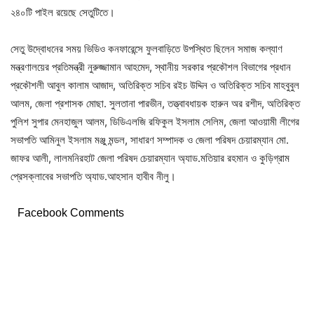
২৪০টি পাইল রয়েছে সেতুটিতে।
সেতু উদ্বোধনের সময় ভিডিও কনফারেন্সে ফুলবাড়িতে উপস্থিত ছিলেন সমাজ কল্যাণ
মন্ত্রণালয়ের প্রতিমন্ত্রী নুরুজ্জামান আহমেদ, স্থানীয় সরকার প্রকৌশল বিভাগের প্রধান
প্রকৌশলী আবুল কালাম আজাদ, অতিরিক্ত সচিব রইচ উদ্দিন ও অতিরিক্ত সচিব মাহবুবুল
আলম, জেলা প্রশাসক মোছা. সুলতানা পারভীন, তত্ত্বাবধায়ক হারুন অর রশীদ, অতিরিক্ত
পুলিশ সুপার মেনহাজুল আলম, ডিডিএলজি রফিকুল ইসলাম সেলিম, জেলা আওয়ামী লীগের
সভাপতি আমিনুল ইসলাম মঞ্জু মন্ডল, সাধারণ সম্পাদক ও জেলা পরিষদ চেয়ারম্যান মো.
জাফর আলী, লালমনিরহাট জেলা পরিষদ চেয়ারম্যান অ্যাড.মতিয়ার রহমান ও কুড়িগ্রাম
প্রেসক্লাবের সভাপতি অ্যাড.আহসান হাবীব নীলু।
Facebook Comments