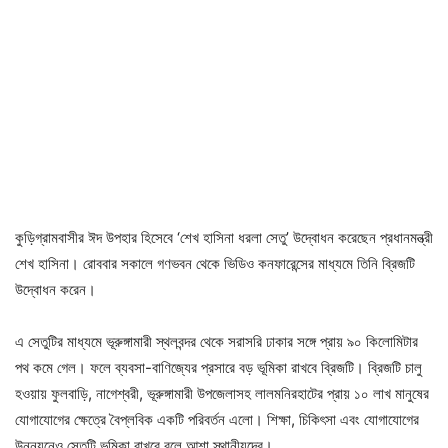
কুড়িগ্রামবাসীর ঈদ উপহার হিসেবে ‘শেখ হাসিনা ধরলা সেতু’ উদ্বোধন করেছেন প্রধানমন্ত্রী
শেখ হাসিনা। রোববার সকালে গণভবন থেকে ভিডিও কনফারেন্সের মাধ্যমে তিনি ব্রিজটি
উদ্বোধন করেন।
এ সেতুটির মাধ্যমে ভূরুঙ্গামারী স্থলবন্দর থেকে সরাসরি ঢাকার সঙ্গে প্রায় ৯০ কিলোমিটার
পথ কমে গেল। ফলে ব্যবসা-বাণিজ্যের প্রসারে বড় ভূমিকা রাখবে ব্রিজটি। ব্রিজটি চালু
হওয়ায় ফুলবাড়ি, নাগেশ্বরী, ভূরুঙ্গামারী উপজেলাসহ লালমনিরহাটের প্রায় ১০ লাখ মানুষের
যোগাযোগের ক্ষেত্রে বৈপ্লবিক একটি পরিবর্তন এলো। শিক্ষা, চিকিৎসা এবং যোগাযোগের
উন্নয়নেও সেতুটি ভূমিকা রাখবে বলে আশা স্থানীয়দের।