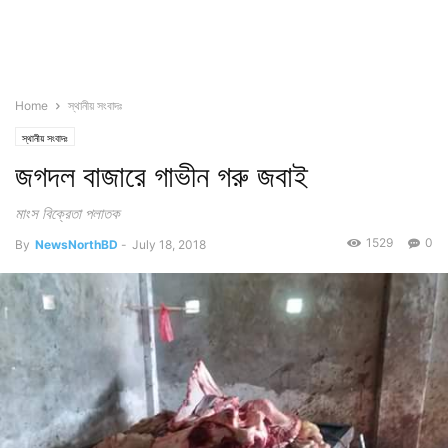
Home
স্থানীয় সংবাদঃ
স্থানীয় সংবাদঃ
জগদল বাজারে গাভীন গরু জবাই
মাংস বিক্রেতা পলাতক
1529
0
By
NewsNorthBD
-
July 18, 2018