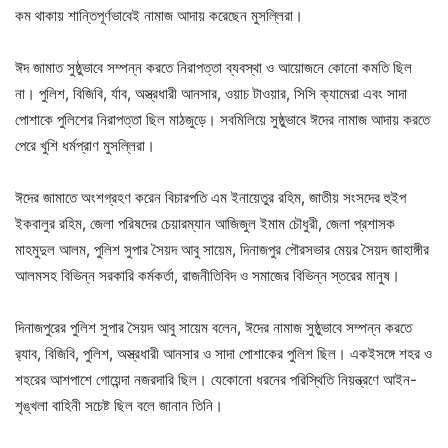
কম থাকায় শান্তিপূর্ণভাবেই নামাজ আদায় করেছেন মুসল্লিরা।
ঈদ জামাত সুষ্ঠুভাবে সম্পন্ন করতে নিরাপত্তা ব্যবস্থা ও আয়োজনে কোনো কমতি ছিল
না। পুলিশ, বিজিবি, র্যাব, অস্ত্রধারী আনসার, ওয়াচ টাওয়ার, সিসি ক্যামেরা এবং সাদা
পোশাকে পুলিশের নিরাপত্তা ছিল মাঠজুড়ে। সবমিলিয়ে সুষ্ঠুভাবে ঈদের নামাজ আদায় করতে
পেরে খুশি ধর্মপ্রাণ মুসল্লিরা।
ঈদের জামাতে অংশগ্রহণ করেন বিচারপতি এম ইনায়েতুর রহিম, জাতীয় সংসদের হুইপ
ইকবালুর রহিম, জেলা পরিষদের চেয়ারম্যান আজিজুল ইমাম চৌধুরী, জেলা প্রশাসক
মাহমুদুল আলম, পুলিশ সুপার সৈয়দ আবু সায়েম, দিনাজপুর পৌরসভার মেয়র সৈয়দ জাহাঙ্গীর
আলমসহ বিভিন্ন সরকারি কর্মকর্তা, রাজনীতিবিদ ও সমাজের বিভিন্ন স্তরের মানুষ।
দিনাজপুরের পুলিশ সুপার সৈয়দ আবু সায়েম বলেন, ঈদের নামাজ সুষ্ঠুভাবে সম্পন্ন করতে
র‍্যাব, বিজিবি, পুলিশ, অস্ত্রধারী আনসার ও সাদা পোশাকের পুলিশ ছিল। একইসঙ্গে শহর ও
শহরের আশপাশে গোয়েন্দা নজরদারি ছিল। যেকোনো ধরনের পরিস্থিতি নিয়ন্ত্রণে আইন-
শৃঙ্খলা বাহিনী সচেষ্ট ছিল বলে জানান তিনি।