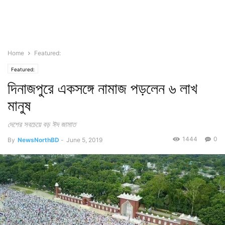
Home
Featured:
Featured:
দিনাজপুরে একসঙ্গে নামাজ পড়লেন ৬ লাখ
মানুষ
দেশের সবচেয়ে বড় ঈদ জামাত
1444
0
By
NewsNorthBD
-
June 5, 2019