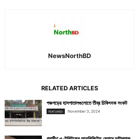
NewsNorthBD
RELATED ARTICLES
পঞ্চগড়ের হাসপাতালগুলোতে তীব্র চিকিৎসক সংকট
November 3, 2024
FEATURED:
গ্রামীণ ও টেলিটকের আনলিমিটেড মেয়াদে ডাটাপ্যাক