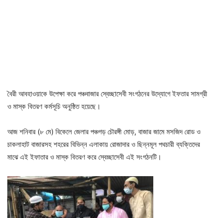
বৈরী আবহাওয়াকে উপেক্ষা করে পঞ্চবাজার স্বেচ্ছাসেবী সংগঠনের উদ্যােগে ইফতার সামগ্রী
ও মাস্ক বিতরণ কর্মসূচি অনুষ্ঠিত হয়েছে।
আজ শনিবার (৮ মে) বিকেলে জেলার পঞ্চগড় চৌরঙ্গী মোড়, বাজার জামে মসজিদ রোড ও
চাকলাহাট বাজারসহ শহরের বিভিন্ন এলাকায় রোজাদার ও ছিন্নমূল পথচারী ব্যক্তিদের
মাঝে এই ইফাতার ও মাস্ক বিতরণ করে স্বেচ্ছাসেবী এই সংগঠনটি।