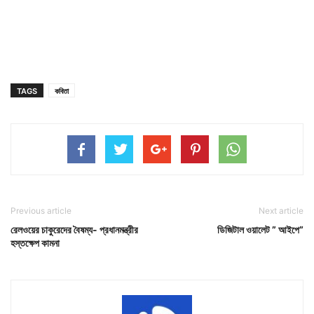
TAGS
কবিতা
Previous article
Next article
রেলওয়ের চাকুরেদের বৈষম্য- প্রধানমন্ত্রীর
ডিজিটাল ওয়ালেট ” আইপে”
হস্তক্ষেপ কামনা