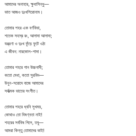
আমাদের অনাহার, ক্ষুধাসিন্ধু—
ভাত আজও দুঃখশিরোনাম।
তোমার শহর এক বর্ণবিভা,
শতেক সহস্র রং, আলাদা আলাদা;
যন্ত্রণা ও দুঃখ ফুঁড়ে ফুটে ওঠা
এ জীবন: নারকোল-শাদা।
তোমার শহরে গান উচ্চনাদী;
কতো মেধা, কতো সুরবিদ—
উনুন-সরোদে বাজে আমাদের
সর্বাত্মক ভাতের সংগীত।
তোমার শহরে ধ্বনি সুখময়,
কোথাও তো বিষণ্নতা নাই!
শহরের সর্ববিষ গিলে, তবু—
আমরা কিন্তু তোমাদের ভাই!