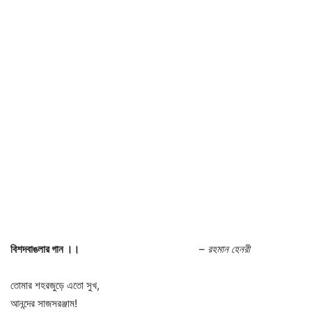
বিশদবাঙলার গান ।।
–
রহমান হেনরী
তোমার শহরজুড়ে এতো সুখ,
আনন্দের সাজসরঞ্জাম!