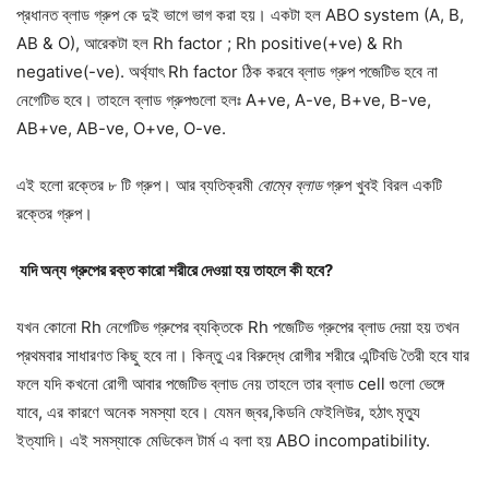
প্রধানত ব্লাড গ্রুপ কে দুই ভাগে ভাগ করা হয়। একটা হল ABO system (A, B,
AB & O), আরেকটা হল Rh factor ; Rh positive(+ve) & Rh
negative(-ve). অর্থ্যাৎ Rh factor ঠিক করবে ব্লাড গ্রুপ পজেটিভ হবে না
নেগেটিভ হবে। তাহলে ব্লাড গ্রুপগুলো হলঃ A+ve, A-ve, B+ve, B-ve,
AB+ve, AB-ve, O+ve, O-ve.
এই হলো রক্তের ৮ টি গ্রুপ। আর ব্যতিক্রমী
বোম্বে ব্লাড
গ্রুপ খুবই বিরল একটি
রক্তের গ্রুপ।
যদি অন্য গ্রুপের রক্ত কারো শরীরে দেওয়া হয় তাহলে কী হবে?
যখন কোনো Rh নেগেটিভ গ্রুপের ব্যক্তিকে Rh পজেটিভ গ্রুপের ব্লাড দেয়া হয় তখন
প্রথমবার সাধারণত কিছু হবে না। কিন্তু এর বিরুদ্ধে রোগীর শরীরে এন্টিবডি তৈরী হবে যার
ফলে যদি কখনো রোগী আবার পজেটিভ ব্লাড নেয় তাহলে তার ব্লাড cell গুলো ভেঙ্গে
যাবে, এর কারণে অনেক সমস্যা হবে। যেমন জ্বর,কিডনি ফেইলিউর, হঠাৎ মৃত্যু
ইত্যাদি। এই সমস্যাকে মেডিকেল টার্ম এ বলা হয় ABO incompatibility.