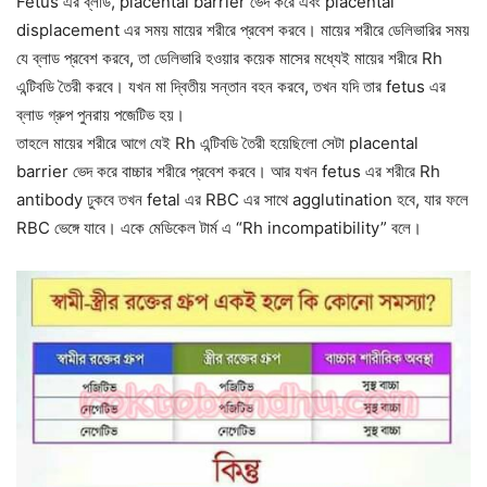
Fetus এর ব্লাড, placental barrier ভেদ করে এবং placental
displacement এর সময় মায়ের শরীরে প্রবেশ করবে। মায়ের শরীরে ডেলিভারির সময়
যে ব্লাড প্রবেশ করবে, তা ডেলিভারি হওয়ার কয়েক মাসের মধ্যেই মায়ের শরীরে Rh
এন্টিবডি তৈরী করবে। যখন মা দ্বিতীয় সন্তান বহন করবে, তখন যদি তার fetus এর
ব্লাড গ্রুপ পুনরায় পজেটিভ হয়।
তাহলে মায়ের শরীরে আগে যেই Rh এন্টিবডি তৈরী হয়েছিলো সেটা placental
barrier ভেদ করে বাচ্চার শরীরে প্রবেশ করবে। আর যখন fetus এর শরীরে Rh
antibody ঢুকবে তখন fetal এর RBC এর সাথে agglutination হবে, যার ফলে
RBC ভেঙ্গে যাবে। একে মেডিকেল টার্ম এ “Rh incompatibility” বলে।