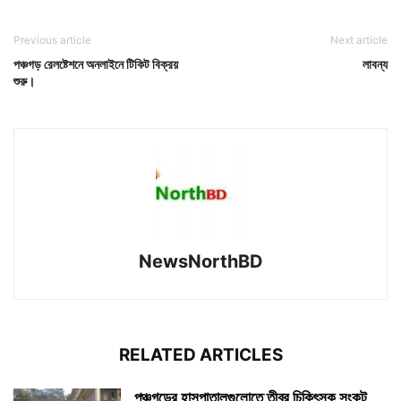
Previous article
Next article
পঞ্চগড় রেলষ্টেশনে অনলাইনে টিকিট বিক্রয়
লাবন্য
শুরু।
NewsNorthBD
RELATED ARTICLES
পঞ্চগড়ের হাসপাতালগুলোতে তীব্র চিকিৎসক সংকট