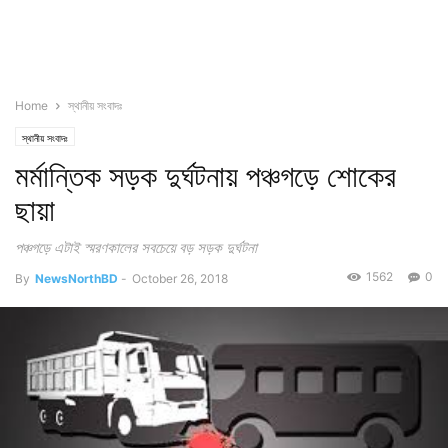
Home
স্থানীয় সংবাদঃ
স্থানীয় সংবাদঃ
মর্মান্তিক সড়ক দুর্ঘটনায় পঞ্চগড়ে শোকের
ছায়া
পঞ্চগড়ে এটাই স্মরণকালের সবচেয়ে বড় সড়ক দুর্ঘটনা
1562
0
By
NewsNorthBD
-
October 26, 2018