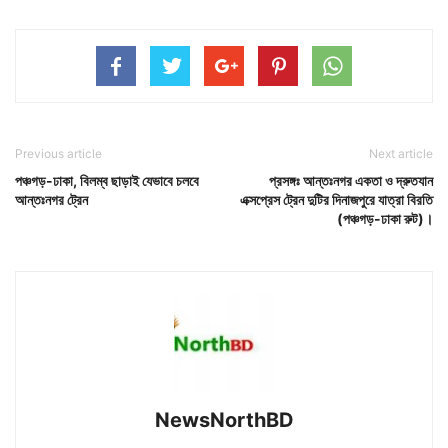
Previous article
Next article
পঞ্চগড়-ঢাকা, বিলম্ব ছাড়াই যেভাবে চলবে
প্রসঙ্গঃ আন্তঃনগর একতা ও দ্রুতযান
আন্তঃনগর ট্রেন
এক্সপ্রেস ট্রেন দুটির দিনাজপুরে যাত্রা বিরতি
(পঞ্চগড়-ঢাকা রুট)।
NewsNorthBD