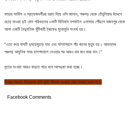
ফায়ার সার্ভিস ও প্রত্যক্ষদর্শীরর বরাত দিয়ে ওসি জানান, পঞ্চগড় থেকে তেঁতুলিয়ার উদ্দেশে
ছেড়ে যাওয়া দুই বোন পরিবহনের একটি মিনিবাস দশমাইল এলাকায় পৌঁছলে ভজনপুর থেকে
আসা একটি বৈদ্যুতিক খুঁটিবাহী ট্রাকের মুখোমুখি সংঘর্ষ হয়।
“এতে করে বাসটি দুমড়েমুচড়ে যায় এবং ঘটনাস্থলে পাঁচ জনের মৃত্যু হয়। আহতদের
পঞ্চগড় আধুনিক সদর হাসপাতালে নেওয়ার পর আরও চার জন মারা যান।”
মৃতের সংখ্যা আরও বাড়তে পারে বলে আশঙ্কা করা হচ্ছে।
বি.দ্রঃ আহত, নিহতদের ছবি খুবই বিভৎস হওয়ায় দেয়া সম্ভব হলো না।
Facebook Comments