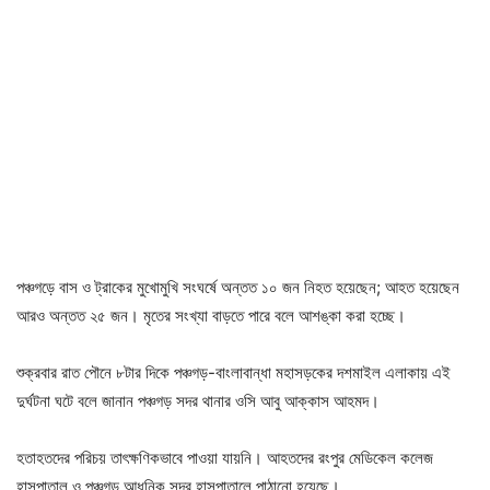
পঞ্চগড়ে বাস ও ট্রাকের মুখোমুখি সংঘর্ষে অন্তত ১০ জন নিহত হয়েছেন; আহত হয়েছেন
আরও অন্তত ২৫ জন। মৃতের সংখ্যা বাড়তে পারে বলে আশঙ্কা করা হচ্ছে।
শুক্রবার রাত পৌনে ৮টার দিকে পঞ্চগড়-বাংলাবান্ধা মহাসড়কের দশমাইল এলাকায় এই
দুর্ঘটনা ঘটে বলে জানান পঞ্চগড় সদর থানার ওসি আবু আক্কাস আহমদ।
হতাহতদের পরিচয় তাৎক্ষণিকভাবে পাওয়া যায়নি। আহতদের রংপুর মেডিকেল কলেজ
হাসপাতাল ও পঞ্চগড় আধুনিক সদর হাসপাতালে পাঠানো হয়েছে।