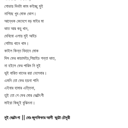
গোডায় দিনটা কাম কইচ্ছু মুই
নাগিছে খুব মোক ভোগ।
আন্ধেক কেনেগে বড় মাইর মা
ভাত আর কচু খান,
দেখিবো এলায় মুই আইচ
গোটায় খানে খাম।
কাইল কিন্ত বিহানে মোক
দিস ফের কাচামইচ,পিয়াইচ পন্তা ভাত,
না হইলে ফের পারিম নি মুই
ভুই বারিত ধানের রয়া নেলেবার।
এমনি তো ফের হয়না পানি
এইবার হামার এত্তিনা,
তুই তো গে ফের মোর ভেল্টেংগী
মাইয়া কিছুই বুঝিননা।
মুই ভেল্টেংগা || মোঃ জুলফিকার আলী ভুট্টো চৌধুরী