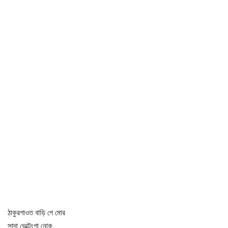
ঠাকুরগাওত বাড়ি গে মোর
সাদা ভেল্টেংগা নোক,