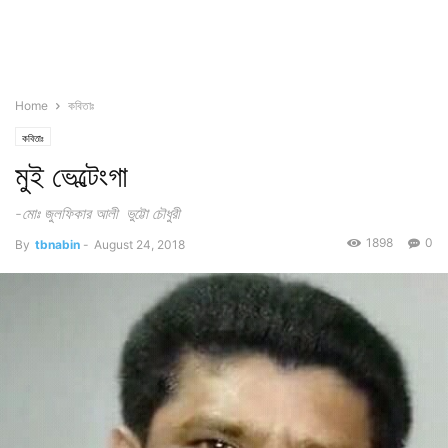
Home
কবিতাঃ
কবিতাঃ
মুই ভেল্টেংগা
-মোঃ জুলফিকার আলী ভুট্টো চৌধুরী
1898
0
By
tbnabin
-
August 24, 2018