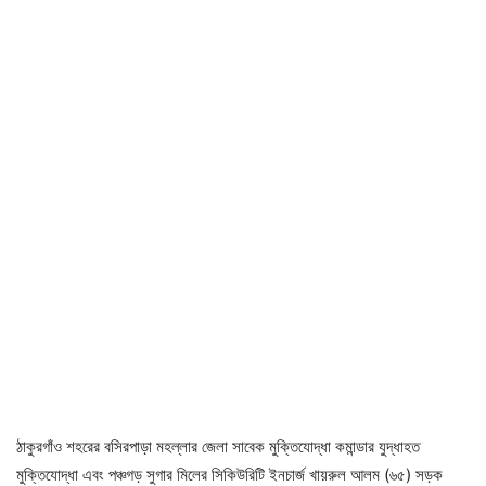
ঠাকুরগাঁও শহরের বসিরপাড়া মহল্লার জেলা সাবেক মুক্তিযোদ্ধা কমান্ডার যুদ্ধাহত
মুক্তিযোদ্ধা এবং পঞ্চগড় সুগার মিলের সিকিউরিটি ইনচার্জ খায়রুল আলম (৬৫) সড়ক