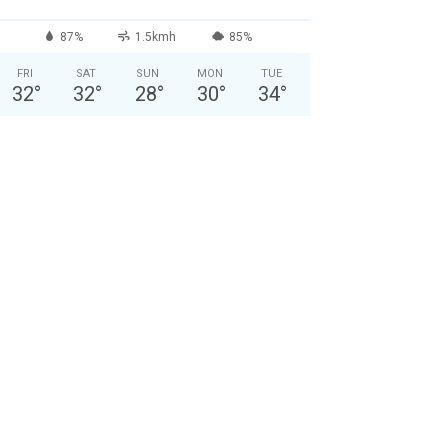
87%
1.5kmh
85%
FRI
SAT
SUN
MON
TUE
32
°
32
°
28
°
30
°
34
°