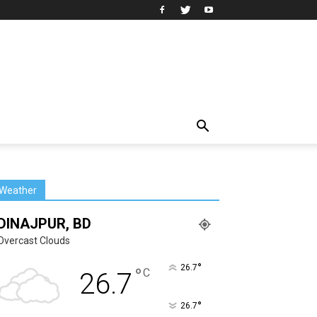
Weather
DINAJPUR, BD
Overcast Clouds
°
26.7
°
C
26.7
°
26.7