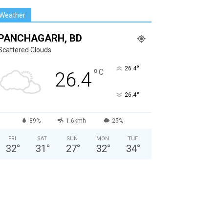
Weather
PANCHAGARH, BD
Scattered Clouds
°
26.4
°
C
26.4
°
26.4
89%
1.6kmh
25%
FRI
SAT
SUN
MON
TUE
32
°
31
°
27
°
32
°
34
°