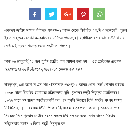
একাদশ জাতীয় সংসদ নির্বাচনে পঞ্চগড়-২ আসন থেকে নির্বাচিত এম,পি এডভোকেট নুরুল
ইসলাম সুজন রেলপথ মন্ত্রনালয়ের দায়িত্ব পেয়েছেন। স্বাধীনতার পর আওয়ামীলীগ এর
কেউ এই প্রথম পঞ্চগড় থেকে মন্ত্রীত্ব পেলেন।
আজ (৬ জানুয়ারি)২৫ জন পূর্ণাঙ্গ মন্ত্রীর নাম ঘোষনা করা হয়।
এই তালিকায় রেলপথ
মন্ত্রণালয়ের মন্ত্রী হিসেবে সুজনের নাম ঘোষণা করা হয়।
উল্লেখ্য, এর আগে বি,এন,পির শাসনামলে পঞ্চগড়-১ আসন থেকে মির্জা গোলাম হাফিজ
১৯৭৮ সালে জিয়াউর রহমানের মন্ত্রিসভায় ভূমি প্রশাসন মন্ত্রী নিযুক্ত হয়েছিলেন।
১৯৭৯ সালে বাংলাদেশ জাতীয়তাবাদী দল-এর প্রার্থী হিসেবে তিনি জাতীয় সংসদ সদস্য
নির্বাচিত হন। এ সংসদে তিনি স্পিকার হিসেবে দায়িত্ব পালন করেন। ১৯৯১ সালের
নিবাচনে তিনি পুনরায় জাতীয় সংসদ সদস্য নির্বাচিত হন এবং বেগম খালেদা জিয়ার
মন্ত্রিসভায় আইন ও বিচার মন্ত্রী নিযুক্ত হন।