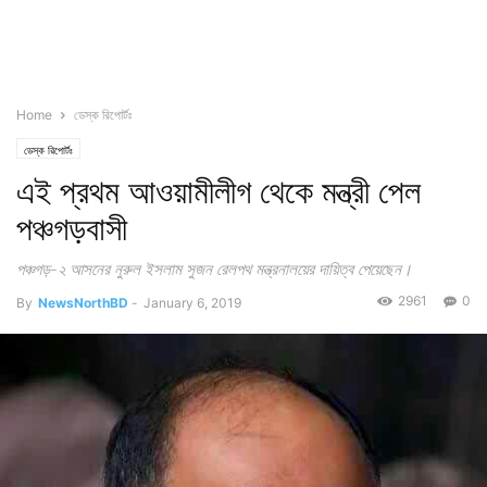
Home
ডেস্ক রিপোর্টঃ
ডেস্ক রিপোর্টঃ
এই প্রথম আওয়ামীলীগ থেকে মন্ত্রী পেল
পঞ্চগড়বাসী
পঞ্চগড়-২ আসনের নুরুল ইসলাম সুজন রেলপথ মন্ত্রনালয়ের দায়িত্ব পেয়েছেন।
2961
0
By
NewsNorthBD
-
January 6, 2019