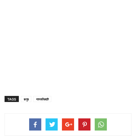
TAGS
রংপুর
লালমনিরহাট