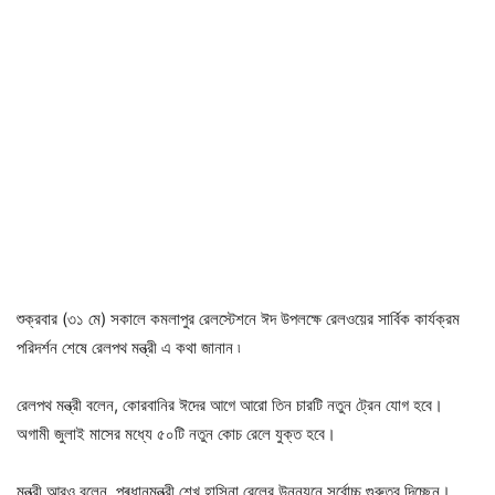
শুক্রবার (৩১ মে) সকালে কমলাপুর রেলস্টেশনে ঈদ উপলক্ষে রেলওয়ের সার্বিক কার্যক্রম
পরিদর্শন শেষে রেলপথ মন্ত্রী এ কথা জানান ৷
রেলপথ মন্ত্রী বলেন, কোরবানির ঈদের আগে আরো তিন চারটি নতুন ট্রেন যোগ হবে।
অগামী জুলাই মাসের মধ্যে ৫০টি নতুন কোচ রেলে যুক্ত হবে।
মন্ত্রী আরও বলেন, প্ৰধানমন্ত্রী শেখ হাসিনা রেলের উন্নয়নে সর্বোচ্চ গুরুত্ব দিচ্ছেন।