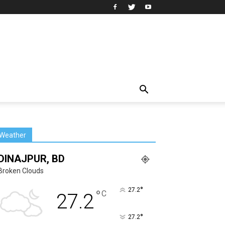
Weather
DINAJPUR, BD
Broken Clouds
°
27.2
°
C
27.2
°
27.2