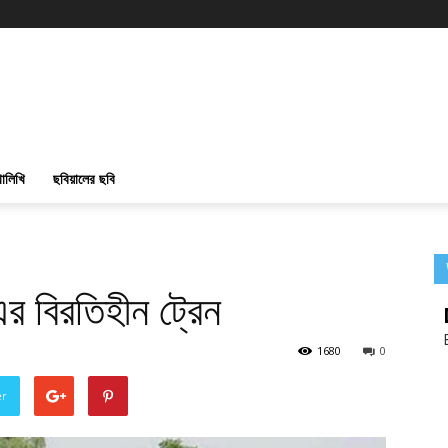
ালিখি
ছবিয়ালের ছবি
 এর বিরতিহীন ট্রেন
1680
0
er