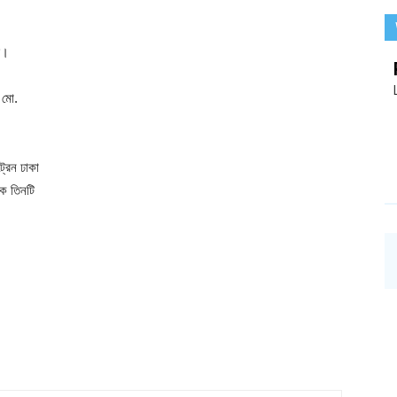
ে।
 মো.
্রেন ঢাকা
েকে তিনটি