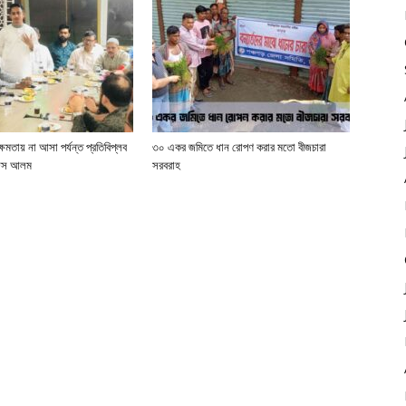
মতায় না আসা পর্যন্ত প্রতিবিপ্লব
৩০ একর জমিতে ধান রোপণ করার মতো বীজচারা
জিস আলম
সরবরাহ