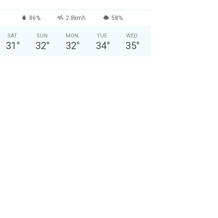
86%
2.8kmh
58%
SAT
SUN
MON
TUE
WED
31
°
32
°
32
°
34
°
35
°