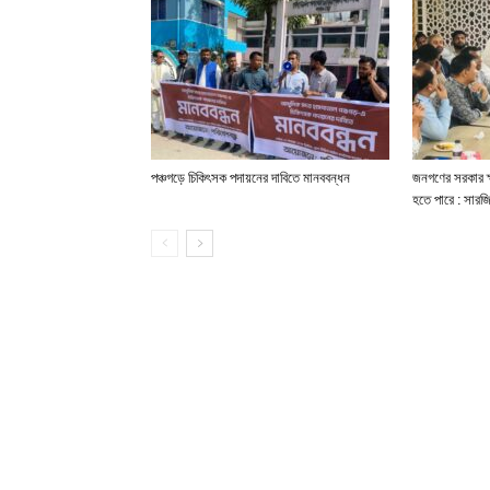
পঞ্চগড়ে চিকিৎসক পদায়নের দাবিতে মানববন্ধন
জনগণের সরকার ক্ষ
হতে পারে : সার