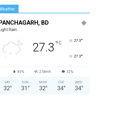
Weather
PANCHAGARH, BD
Light Rain
°
27.3
°
C
27.3
°
27.3
83%
2.5kmh
32%
SAT
SUN
MON
TUE
WED
32
°
31
°
32
°
34
°
34
°