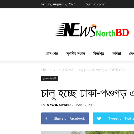
Friday, August 7, 2026
Sign in / Join
News
North
BD
হোম পেজ
স্থানীয় সংবাদ
বিজ্ঞপ্তি
কবিতা
লেখ
Home
ডেস্ক রিপোর্টঃ
চালু হচ্ছে ঢাকা-পঞ্চগড় এর বিরতিহীন ট্রেন
ডেস্ক রিপোর্টঃ
চালু হচ্ছে ঢাকা-পঞ্চগড়
By
NewsNorthBD
-
May 12, 2019
Share on Facebook
Tweet on Twitt