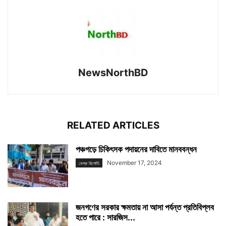
NewsNorthBD
RELATED ARTICLES
পঞ্চগড়ে চিকিৎসক পদায়নের দাবিতে মানববন্ধন
November 17, 2024
ডেস্ক রিপোর্টঃ
জনগণের সরকার ক্ষমতায় না আসা পর্যন্ত প্রতিবিপ্লব
হতে পারে : সারজিস...