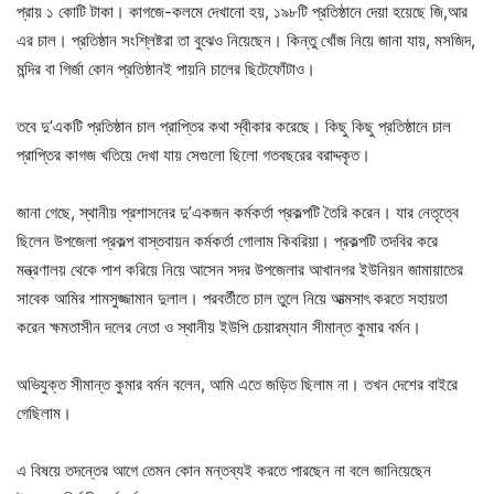
প্রায় ১ কোটি টাকা। কাগজে-কলমে দেখানো হয়, ১৯৮টি প্রতিষ্ঠানে দেয়া হয়েছে জি,আর
এর চাল। প্রতিষ্ঠান সংশ্লিষ্টরা তা বুঝেও নিয়েছেন। কিন্তু খোঁজ নিয়ে জানা যায়, মসজিদ,
মন্দির বা গির্জা কোন প্রতিষ্ঠানই পায়নি চালের ছিটেফোঁটাও।
তবে দু’একটি প্রতিষ্ঠান চাল প্রাপ্তির কথা স্বীকার করেছে। কিছু কিছু প্রতিষ্ঠানে চাল
প্রাপ্তির কাগজ খতিয়ে দেখা যায় সেগুলো ছিলো গতবছরের বরাদ্দকৃত।
জানা গেছে, স্থানীয় প্রশাসনের দু’একজন কর্মকর্তা প্রকল্পটি তৈরি করেন। যার নেতৃত্বে
ছিলেন উপজেলা প্রকল্প বাস্তবায়ন কর্মকর্তা গোলাম কিবরিয়া। প্রকল্পটি তদবির করে
মন্ত্রণালয় থেকে পাশ করিয়ে নিয়ে আসেন সদর উপজেলার আখানগর ইউনিয়ন জামায়াতের
সাবেক আমির শামসুজ্জামান দুলাল। পরবর্তীতে চাল তুলে নিয়ে আত্মসাৎ করতে সহায়তা
করেন ক্ষমতাসীন দলের নেতা ও স্থানীয় ইউপি চেয়ারম্যান সীমান্ত কুমার বর্মন।
অভিযুক্ত সীমান্ত কুমার বর্মন বলেন, আমি এতে জড়িত ছিলাম না। তখন দেশের বাইরে
গেছিলাম।
এ বিষয়ে তদন্তের আগে তেমন কোন মন্তব্যই করতে পারছেন না বলে জানিয়েছেন