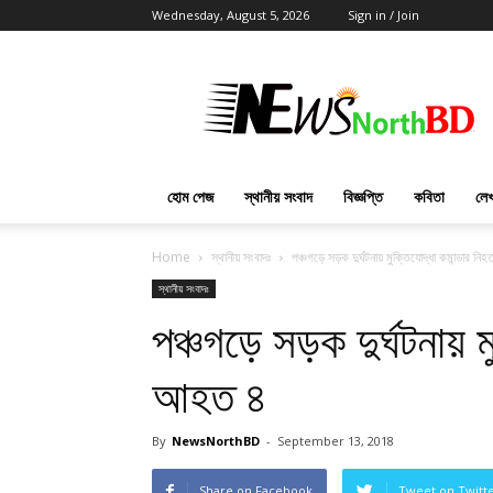
Wednesday, August 5, 2026
Sign in / Join
News
North
BD
হোম পেজ
স্থানীয় সংবাদ
বিজ্ঞপ্তি
কবিতা
লেখ
Home
স্থানীয় সংবাদঃ
পঞ্চগড়ে সড়ক দুর্ঘটনায় মুক্তিযোদ্ধা কমান্ডার ন
স্থানীয় সংবাদঃ
পঞ্চগড়ে সড়ক দুর্ঘটনায় ম
আহত ৪
By
NewsNorthBD
-
September 13, 2018
Share on Facebook
Tweet on Twitt