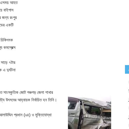
ন। এসময় আহত
ে বাইপাস
 জন্য রংপুর
ইডের একটি
ত চিকিৎসক
 কমপ্রেক্স
 সাড়ে ৭টার
 এ দুর্ঘটনা
িলিত সাংস্কৃতিক জোট পঞ্চগড় জেলা শাখার
্য উৎসবের আহ্বায়ক নির্বাচিত হন তিনি।
লাউদ্দিন প্রধান (৬৪) ও মুক্তিযোদ্ধা