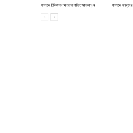
পঞ্চগড়ে চিকিৎসক পদায়নের দাবিতে মানববন্ধন
পঞ্চগড়ে নলকূপের