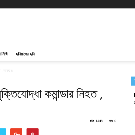
ালিখি
ছবিয়ালের ছবি
িহত , আহত ৪
ুক্তিযোদ্ধা কমান্ডার নিহত ,
1448
0
er