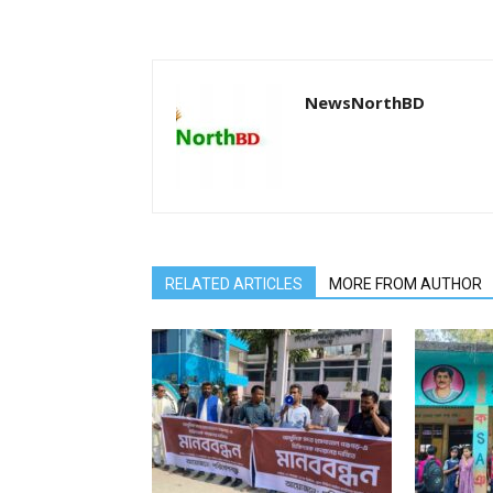
NewsNorthBD
RELATED ARTICLES
MORE FROM AUTHOR