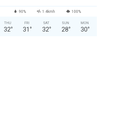
90%
1.4kmh
100%
THU
FRI
SAT
SUN
MON
32
°
31
°
32
°
28
°
30
°