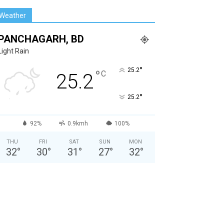
Weather
PANCHAGARH, BD
Light Rain
°
25.2
°
C
25.2
°
25.2
92%
0.9kmh
100%
THU
FRI
SAT
SUN
MON
32
°
30
°
31
°
27
°
32
°