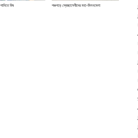
 পানিতে বিষ
পঞ্চগড়ে স্বেচ্ছাসেবীদের মহা-মিলনমেলা