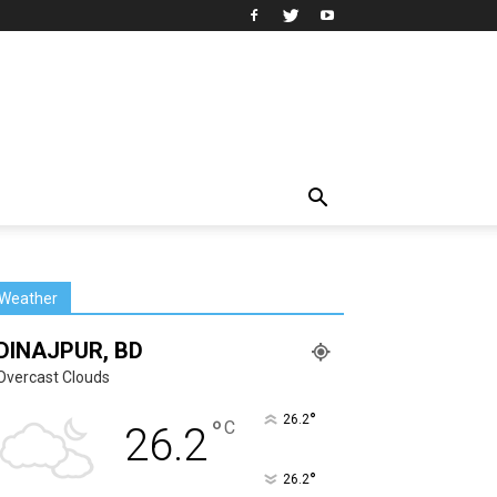
Weather
DINAJPUR, BD
Overcast Clouds
°
26.2
°
C
26.2
°
26.2