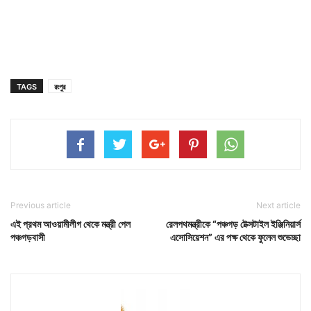
TAGS
রংপুর
Previous article
Next article
এই প্রথম আওয়ামীলীগ থেকে মন্ত্রী পেল
রেলপথমন্ত্রীকে “পঞ্চগড় টেক্সটাইল ইঞ্জিনিয়ার্স
পঞ্চগড়বাসী
এসোসিয়েশন” এর পক্ষ থেকে ফুলেল শুভেচ্ছা